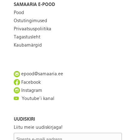
SAMAARIA E-POOD
Pood
Ostutingimused
Privaatsuspoliitika
Tagastusleht
Kaubamärgid
epood@samaaria.ee
Facebook
Instagram
Youtube'i kanal
UUDISKIRI
Liitu meie uudiskirjaga!