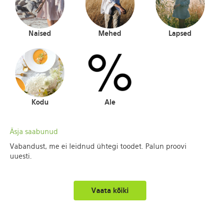
Naised
Mehed
Lapsed
Kodu
Ale
Äsja saabunud
Vabandust, me ei leidnud ühtegi toodet. Palun proovi
uuesti.
Vaata kõiki