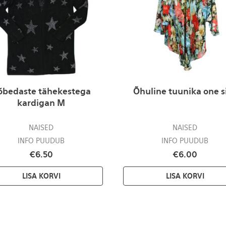
õbedaste tähekestega
Õhuline tuunika one s
kardigan M
NAISED
NAISED
INFO PUUDUB
INFO PUUDUB
€
6.50
€
6.00
LISA KORVI
LISA KORVI