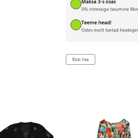
Maksa 3-s osas
0% intressiga tasumine Mo
Teeme head!
Ostes meilt toetad heatege
Küsi lisa