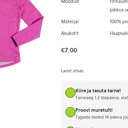
Mõõdud
rinnaümb
pikkus s
Materjal
100% po
Asukoht
Haapsal
€
7.00
Laost otsas
Kiire ja tasuta tarne!
Tarneaeg 1-2 tööpäeva, ala
Proovi muretult!
Tagasta tooted 14-päeva jo