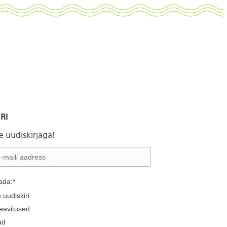
RI
ie uudiskirjaga!
ada:*
 uudiskiri
eavitused
ad