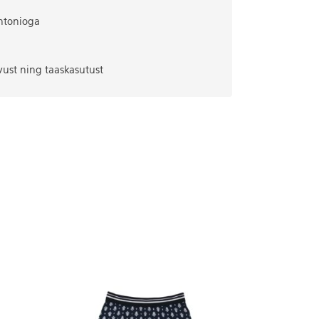
ntonioga
vust ning taaskasutust