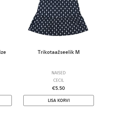
ize
Trikotaažseelik M
NAISED
CECIL
€
5.50
LISA KORVI