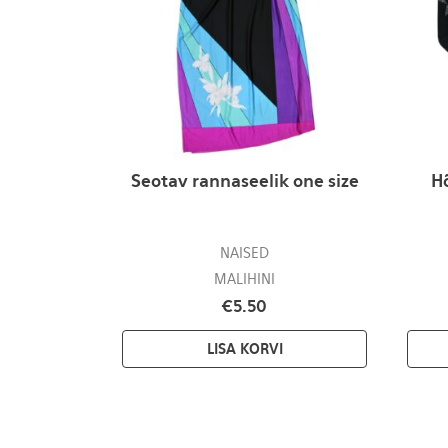
Seotav rannaseelik one size
H
NAISED
MALIHINI
€
5.50
LISA KORVI