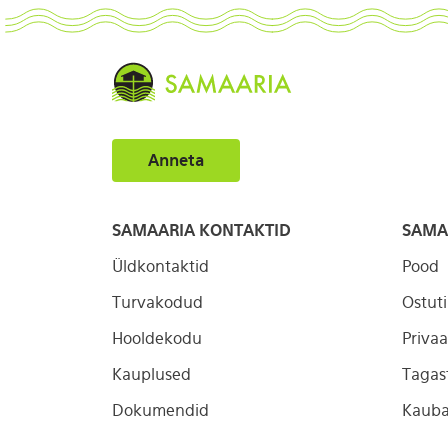
Anneta
SAMAARIA KONTAKTID
SAMA
Üldkontaktid
Pood
Turvakodud
Ostut
Hooldekodu
Privaa
Kauplused
Tagas
Dokumendid
Kauba