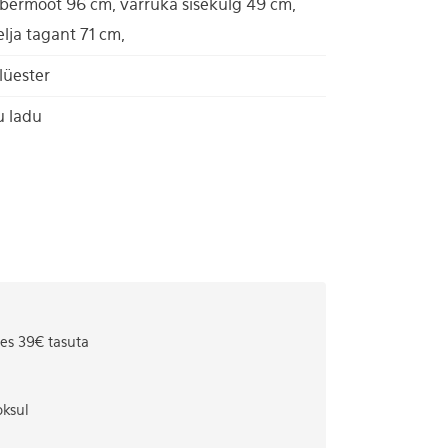
ermõõt 96 cm, varruka sisekülg 49 cm,
elja tagant 71 cm,
lüester
u ladu
tes 39€ tasuta
oksul