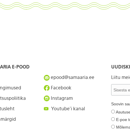
ARIA E-POOD
UUDISKI
epood@samaaria.ee
Liitu me
ingimused
Facebook
tsuspoliitika
Instagram
Soovin sa
tusleht
Youtube'i kanal
Asutuse
märgid
E-poe t
Mõlem