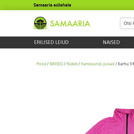
Samaaria esilehele
ERILISED LEIUD
NAISED
Pood
/
NAISED
/
Riided
/
Kampsunid, pusad
/ Karhu 1/