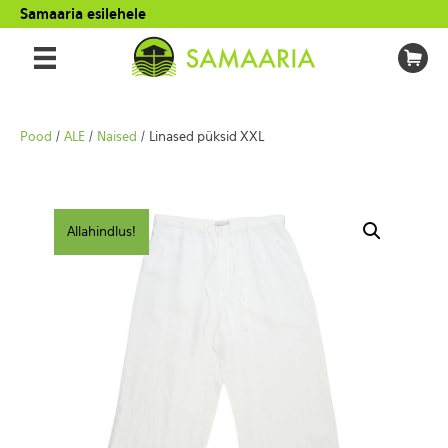
Samaaria esilehele
Pood
/
ALE
/
Naised
/ Linased püksid XXL
Allahindlus!