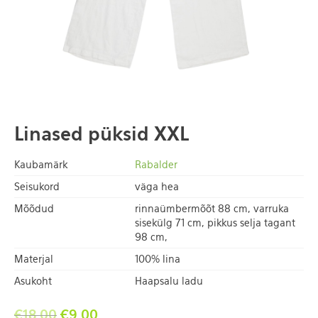
Linased püksid XXL
Kaubamärk
Rabalder
Seisukord
väga hea
Mõõdud
rinnaümbermõõt 88 cm, varruka
sisekülg 71 cm, pikkus selja tagant
98 cm,
Materjal
100% lina
Asukoht
Haapsalu ladu
€
18.00
€
9.00