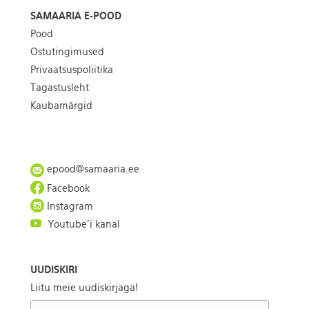
SAMAARIA E-POOD
Pood
Ostutingimused
Privaatsuspoliitika
Tagastusleht
Kaubamärgid
epood@samaaria.ee
Facebook
Instagram
Youtube'i kanal
UUDISKIRI
Liitu meie uudiskirjaga!