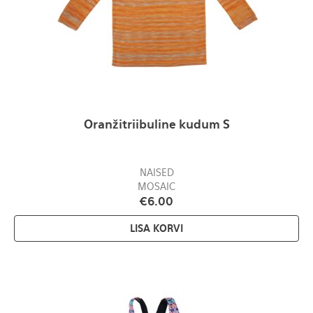
Oranžitriibuline kudum S
NAISED
MOSAIC
€
6.00
LISA KORVI