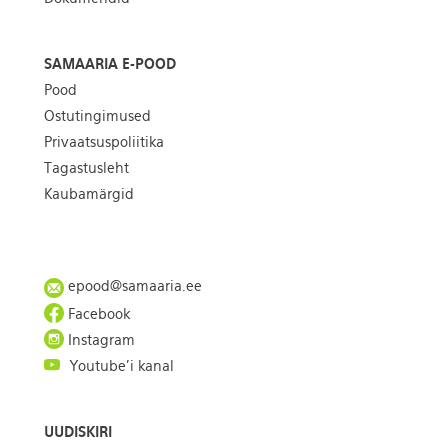
SAMAARIA E-POOD
Pood
Ostutingimused
Privaatsuspoliitika
Tagastusleht
Kaubamärgid
epood@samaaria.ee
Facebook
Instagram
Youtube'i kanal
UUDISKIRI