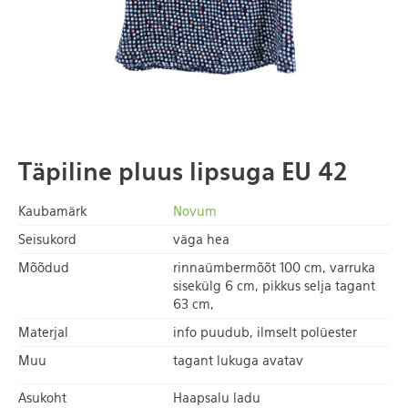
Täpiline pluus lipsuga EU 42
Kaubamärk
Novum
Seisukord
väga hea
Mõõdud
rinnaümbermõõt 100 cm, varruka
sisekülg 6 cm, pikkus selja tagant
63 cm,
Materjal
info puudub, ilmselt polüester
Muu
tagant lukuga avatav
Asukoht
Haapsalu ladu