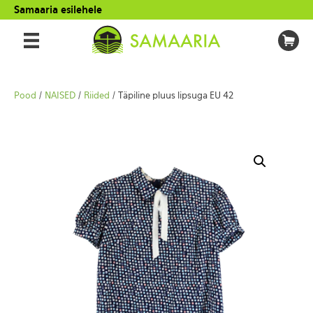
Samaaria esilehele
Pood
/
NAISED
/
Riided
/ Täpiline pluus lipsuga EU 42