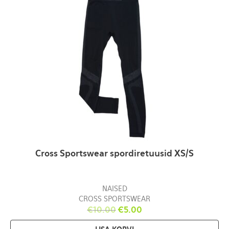
Cross Sportswear spordiretuusid XS/S
NAISED
CROSS SPORTSWEAR
€
10.00
€
5.00