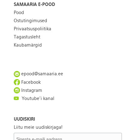
SAMAARIA E-POOD
Pood
Ostutingimused
Privaatsuspoliitika
Tagastusleht
Kaubamärgid
epood@samaaria.ee
Facebook
Instagram
Youtube'i kanal
UUDISKIRI
Liitu meie uudiskirjaga!