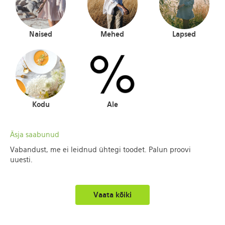
Naised
Mehed
Lapsed
Kodu
Ale
Äsja saabunud
Vabandust, me ei leidnud ühtegi toodet. Palun proovi
uuesti.
Vaata kõiki