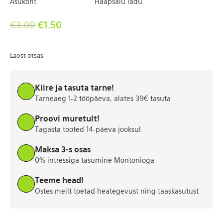
Asukoht
Haapsalu ladu
€
3.00
€
1.50
Laost otsas
Kiire ja tasuta tarne!
Tarneaeg 1-2 tööpäeva, alates 39€ tasuta
Proovi muretult!
Tagasta tooted 14-päeva jooksul
Maksa 3-s osas
0% intressiga tasumine Montonioga
Teeme head!
Ostes meilt toetad heategevust ning taaskasutust