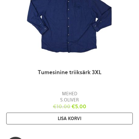
Tumesinine triiksärk 3XL
MEHED
S.OLIVER
€
10.00
€
5.00
LISA KORVI