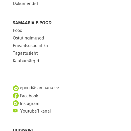
Dokumendid
SAMAARIA E-POOD
Pood
Ostutingimused
Privaatsuspoliitika
Tagastusleht
Kaubamärgid
epood@samaaria.ee
Facebook
Instagram
Youtube'i kanal
UUDISKIRI