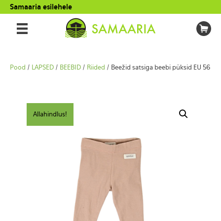
Samaaria esilehele
Pood
/
LAPSED
/
BEEBID
/
Riided
/ Beežid satsiga beebi püksid EU 56
Allahindlus!