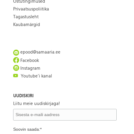
Ostutingimused
Privaatsuspoliitika
Tagastusleht
Kaubamärgid
epood@samaaria.ee
Facebook
Instagram
Youtube'i kanal
UUDISKIRI
Liitu meie uudiskirjaga!
Soovin saada:*