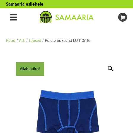
Samaaria esilehele
Pood
/
ALE
/
Lapsed
/ Poiste bokserid EU 110/116
Allahindlus!