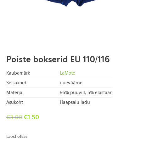
Poiste bokserid EU 110/116
Kaubamärk
LaMote
Seisukord
uueväärne
Materjal
95% puuvill, 5% elastaan
Asukoht
Haapsalu ladu
€
3.00
€
1.50
Laost otsas