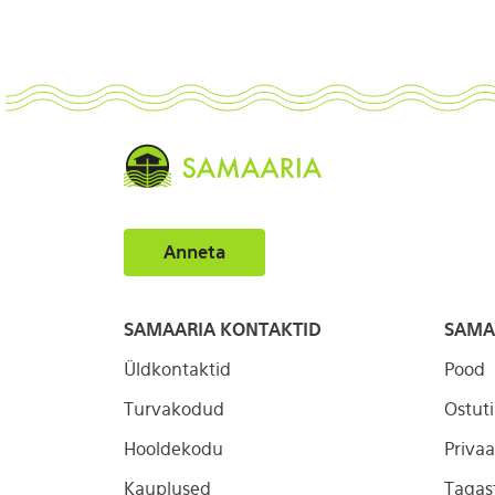
Anneta
SAMAARIA KONTAKTID
SAMA
Üldkontaktid
Pood
Turvakodud
Ostut
Hooldekodu
Privaa
Kauplused
Tagas