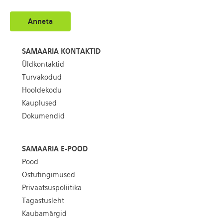
Anneta
SAMAARIA KONTAKTID
Üldkontaktid
Turvakodud
Hooldekodu
Kauplused
Dokumendid
SAMAARIA E-POOD
Pood
Ostutingimused
Privaatsuspoliitika
Tagastusleht
Kaubamärgid