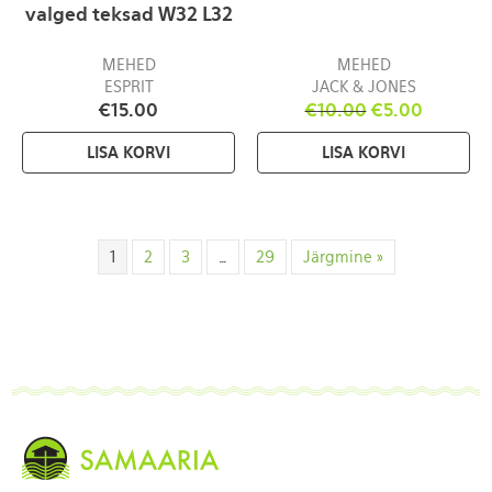
valged teksad W32 L32
MEHED
MEHED
ESPRIT
JACK & JONES
€
15.00
€
10.00
€
5.00
LISA KORVI
LISA KORVI
1
2
3
…
29
Järgmine »