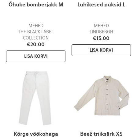
Õhuke bomberjakk M
Lühikesed püksid L
MEHED
MEHED
THE BLACK LABEL
LINDBERGH
COLLECTION
€
15.00
€
20.00
LISA KORVI
LISA KORVI
Kõrge vöökohaga
Beež triiksärk XS