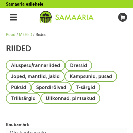
Samaaria esilehele
Pood
/
MEHED
/ Riided
RIIDED
Aluspesu/rannariided
Dressid
Joped, mantlid, jakid
Kampsunid, pusad
Püksid
Spordirõivad
T-särgid
Triiksärgid
Ülikonnad, pintsakud
Kaubamärk