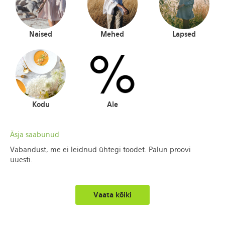
Naised
Mehed
Lapsed
Kodu
Ale
Äsja saabunud
Vabandust, me ei leidnud ühtegi toodet. Palun proovi
uuesti.
Vaata kõiki