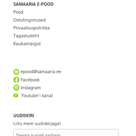
SAMAARIA E-POOD
Pood
Ostutingimused
Privaatsuspoliitika
Tagastusleht
Kaubamärgid
epood@samaaria.ee
Facebook
Instagram
Youtube'i kanal
UUDISKIRI
Liitu meie uudiskirjaga!