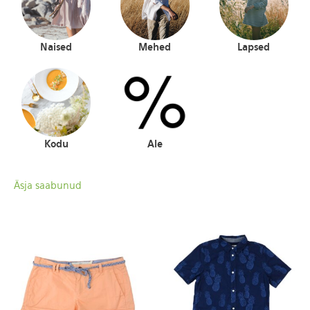
Naised
Mehed
Lapsed
Kodu
Ale
Äsja saabunud