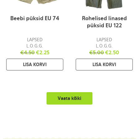
Beebi püksid EU 74
Rohelised linased
püksid EU 122
LAPSED
LAPSED
L.O.G.G.
L.O.G.G.
€
4.50
€
2.25
€
5.00
€
2.50
LISA KORVI
LISA KORVI
Vaata kõiki