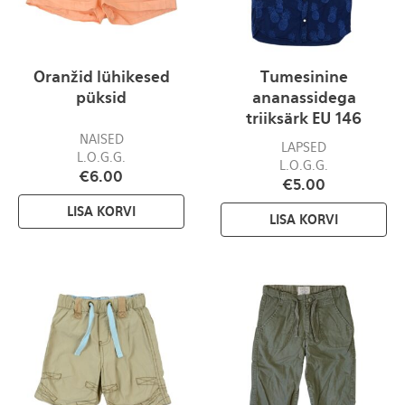
Oranžid lühikesed
Tumesinine
püksid
ananassidega
triiksärk EU 146
NAISED
LAPSED
L.O.G.G.
L.O.G.G.
€
6.00
€
5.00
LISA KORVI
LISA KORVI