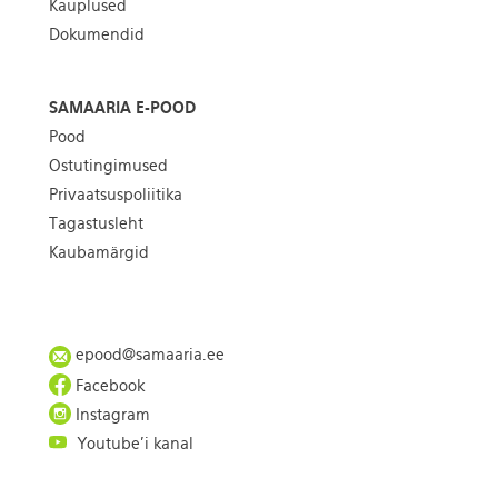
Kauplused
Dokumendid
SAMAARIA E-POOD
Pood
Ostutingimused
Privaatsuspoliitika
Tagastusleht
Kaubamärgid
epood@samaaria.ee
Facebook
Instagram
Youtube'i kanal