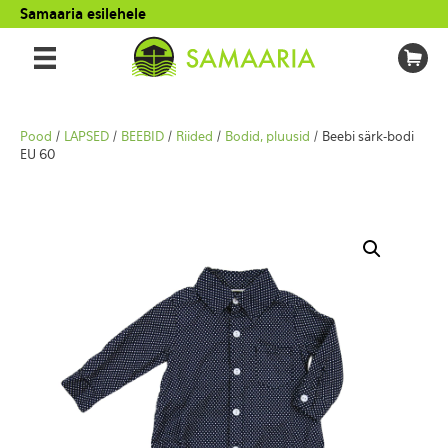
Samaaria esilehele
Pood
/
LAPSED
/
BEEBID
/
Riided
/
Bodid, pluusid
/ Beebi särk-bodi
EU 60