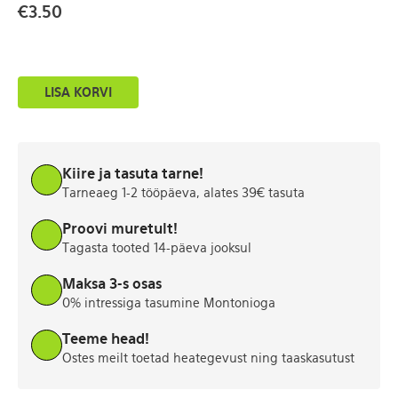
€
3.50
Beebi
LISA KORVI
särk-
bodi
EU
60
Kiire ja tasuta tarne!
kogus
Tarneaeg 1-2 tööpäeva, alates 39€ tasuta
Proovi muretult!
Tagasta tooted 14-päeva jooksul
Maksa 3-s osas
0% intressiga tasumine Montonioga
Teeme head!
Ostes meilt toetad heategevust ning taaskasutust