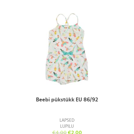
Beebi pükstükk EU 86/92
LAPSED
LUPILU
€
4.00
€
2.00