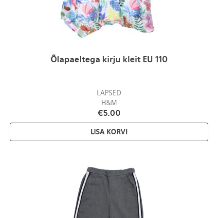
Õlapaeltega kirju kleit EU 110
LAPSED
H&M
€
5.00
LISA KORVI