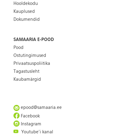
Hooldekodu
Kauplused
Dokumendid
SAMAARIA E-POOD
Pood
Ostutingimused
Privaatsuspoliitika
Tagastusleht
Kaubamärgid
epood@samaaria.ee
Facebook
Instagram
Youtube'i kanal