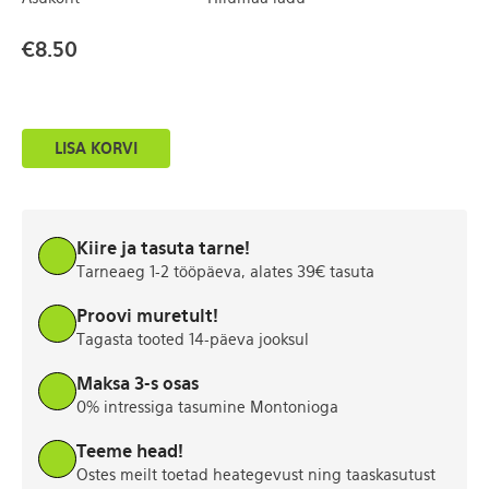
€
8.50
Hallid
LISA KORVI
tennised
EU
36
kogus
Kiire ja tasuta tarne!
Tarneaeg 1-2 tööpäeva, alates 39€ tasuta
Proovi muretult!
Tagasta tooted 14-päeva jooksul
Maksa 3-s osas
0% intressiga tasumine Montonioga
Teeme head!
Ostes meilt toetad heategevust ning taaskasutust