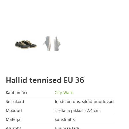
Hallid tennised EU 36
Kaubamärk
City Walk
Seisukord
toode on uus, sildid puuduvad
Mõõdud
sisetalla pikkus 22,4 cm,
Materjal
kunstnahk
Asukoht
Hiiumaa ladu