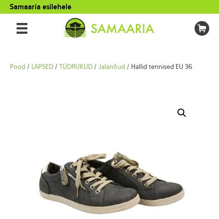
Samaaria esilehele
Pood
/
LAPSED
/
TÜDRUKUD
/
Jalanõud
/ Hallid tennised EU 36