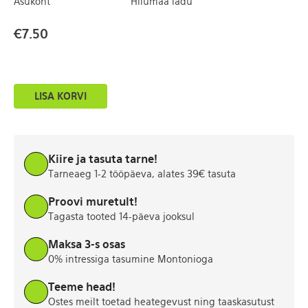
Asukoht
Hiiumaa ladu
€
7.50
Neerumustriga
LISA KORVI
trikotaažkleit
EU
40
kogus
Kiire ja tasuta tarne!
Tarneaeg 1-2 tööpäeva, alates 39€ tasuta
Proovi muretult!
Tagasta tooted 14-päeva jooksul
Maksa 3-s osas
0% intressiga tasumine Montonioga
Teeme head!
Ostes meilt toetad heategevust ning taaskasutust