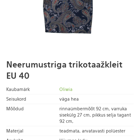
Neerumustriga trikotaažkleit
EU 40
Kaubamärk
Oliwia
Seisukord
väga hea
Mõõdud
rinnaümbermõõt 92 cm, varruka
sisekülg 27 cm, pikkus selja tagant
92 cm,
Materjal
teadmata, arvatavasti polüester