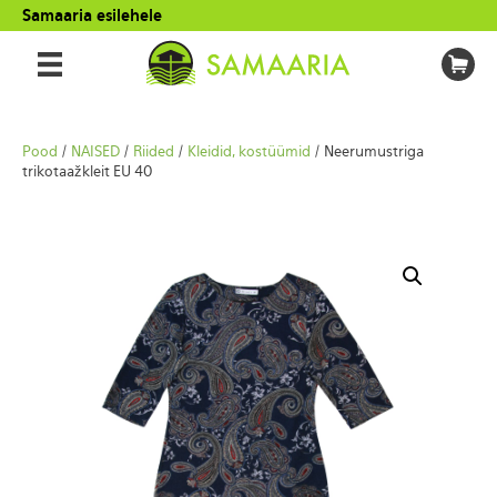
Samaaria esilehele
Pood
/
NAISED
/
Riided
/
Kleidid, kostüümid
/ Neerumustriga
trikotaažkleit EU 40