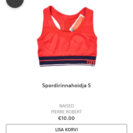
Spordirinnahoidja S
NAISED
PIERRE ROBERT
€
10.00
LISA KORVI