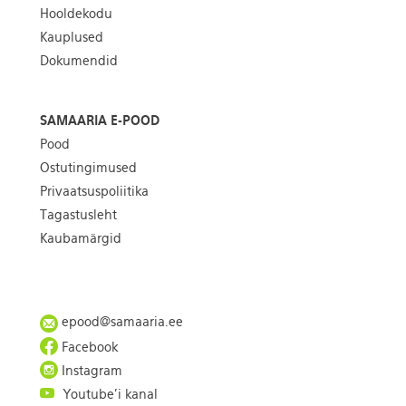
Hooldekodu
Kauplused
Dokumendid
SAMAARIA E-POOD
Pood
Ostutingimused
Privaatsuspoliitika
Tagastusleht
Kaubamärgid
epood@samaaria.ee
Facebook
Instagram
Youtube'i kanal