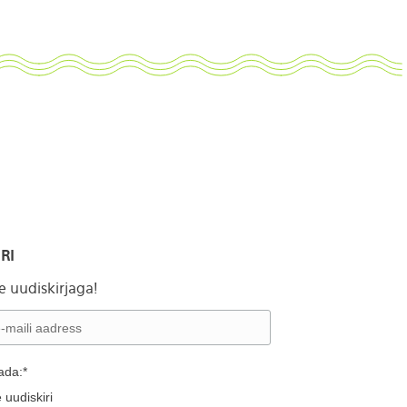
RI
ie uudiskirjaga!
ada:*
 uudiskiri