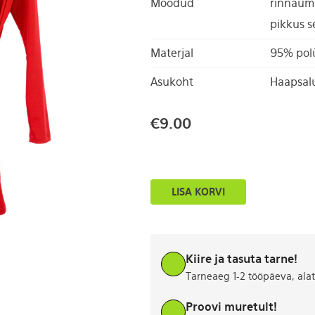
Mõõdud
rinnaümb
pikkus s
Materjal
95% polü
Asukoht
Haapsal
€
9.00
Punane
LISA KORVI
hõlmikkleit
S
kogus
Kiire ja tasuta tarne!
Tarneaeg 1-2 tööpäeva, ala
Proovi muretult!