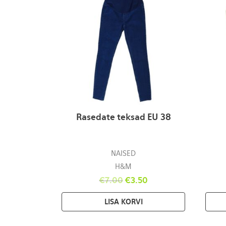
Rasedate teksad EU 38
NAISED
H&M
€
7.00
€
3.50
LISA KORVI