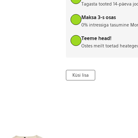
Tagasta tooted 14-päeva jo
Maksa 3-s osas
0% intressiga tasumine Mo
Teeme head!
Ostes meilt toetad heatege
Küsi lisa