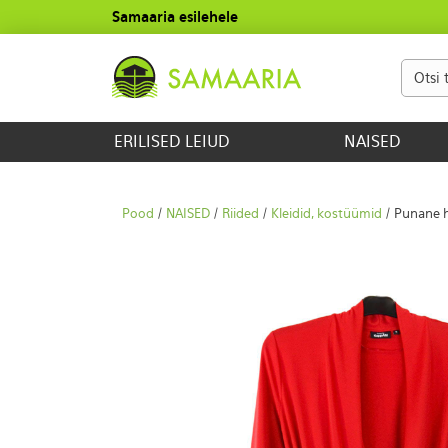
Samaaria esilehele
ERILISED LEIUD
NAISED
Pood
/
NAISED
/
Riided
/
Kleidid, kostüümid
/ Punane h