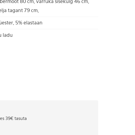
ermõõt 80 cm, varruka sisekülg 46 cm,
elja tagant 79 cm,
ester, 5% elastaan
u ladu
tes 39€ tasuta