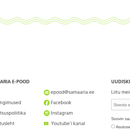
ARIA E-POOD
UUDISKI
epood@samaaria.ee
Liitu me
ingimused
Facebook
tsuspoliitika
Instagram
Soovin sa
tusleht
Youtube'i kanal
Asutuse