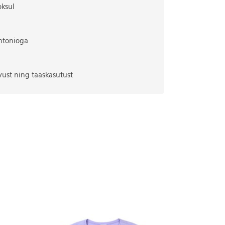
oksul
ntonioga
vust ning taaskasutust