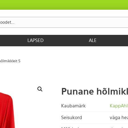
LAPSED
ALE
õlmikkleit S
Punane hõlmikk
Kaubamärk
KappAhl
Seisukord
väga he