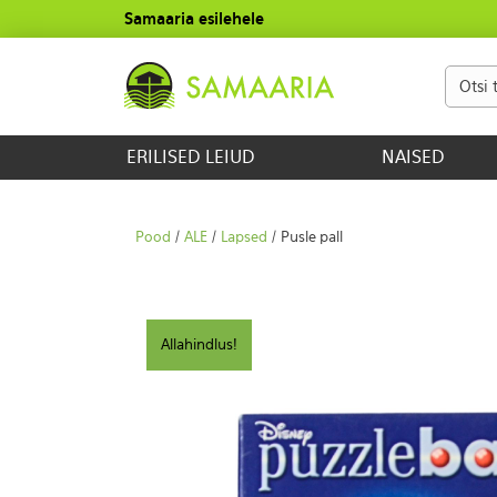
Samaaria esilehele
ERILISED LEIUD
NAISED
Pood
/
ALE
/
Lapsed
/ Pusle pall
Allahindlus!