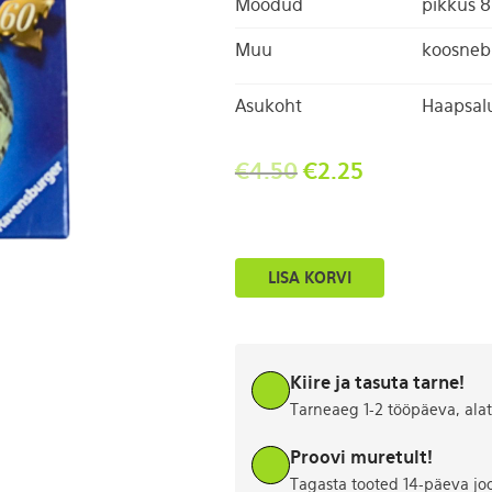
Mõõdud
pikkus 8
Muu
koosneb 
Asukoht
Haapsal
€
4.50
€
2.25
Pusle
LISA KORVI
pall
kogus
Kiire ja tasuta tarne!
Tarneaeg 1-2 tööpäeva, ala
Proovi muretult!
Tagasta tooted 14-päeva jo