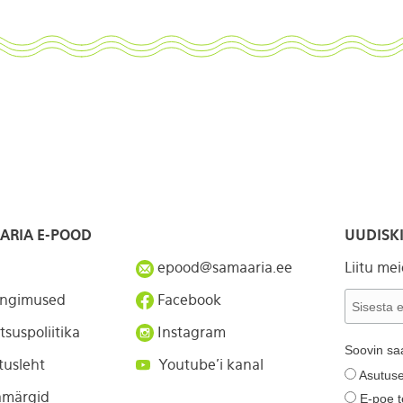
ARIA E-POOD
UUDISKI
epood@samaaria.ee
Liitu me
ingimused
Facebook
tsuspoliitika
Instagram
Soovin sa
tusleht
Youtube'i kanal
Asutuse
märgid
E-poe t