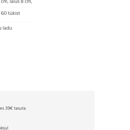
 cm, laius 8 cm,
60 tükist
u ladu
tes 39€ tasuta
oksul