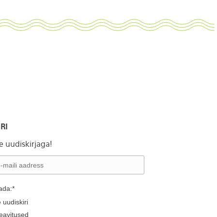
RI
ie uudiskirjaga!
ada:*
 uudiskiri
eavitused