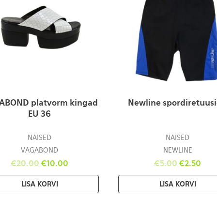
ABOND platvorm kingad
Newline spordiretuusi
EU 36
NAISED
NAISED
VAGABOND
NEWLINE
€
20.00
€
10.00
€
5.00
€
2.50
LISA KORVI
LISA KORVI