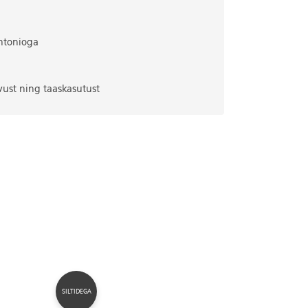
ntonioga
vust ning taaskasutust
SILTIDEGA