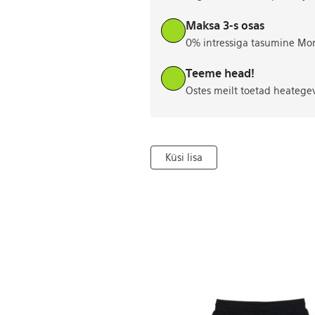
Maksa 3-s osas
0% intressiga tasumine Mo
Teeme head!
Ostes meilt toetad heatege
Küsi lisa