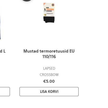
d L
Mustad termoretuusid EU
110/116
LAPSED
CROSSBOW
€
5.00
LISA KORVI