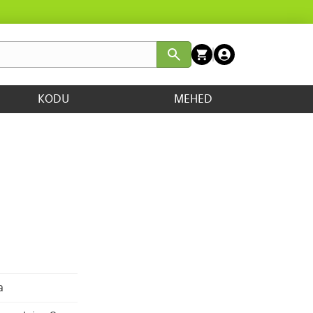
KODU
MEHED
a