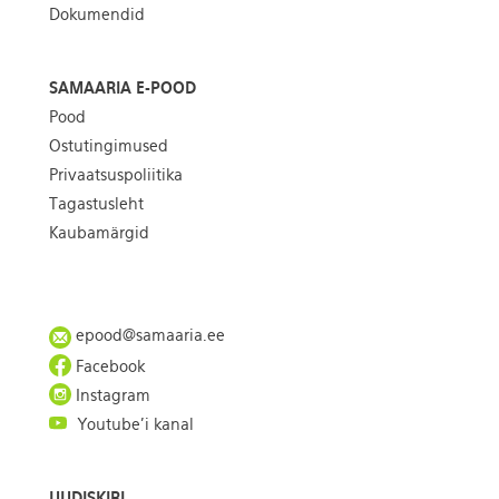
Dokumendid
SAMAARIA E-POOD
Pood
Ostutingimused
Privaatsuspoliitika
Tagastusleht
Kaubamärgid
epood@samaaria.ee
Facebook
Instagram
Youtube'i kanal
UUDISKIRI