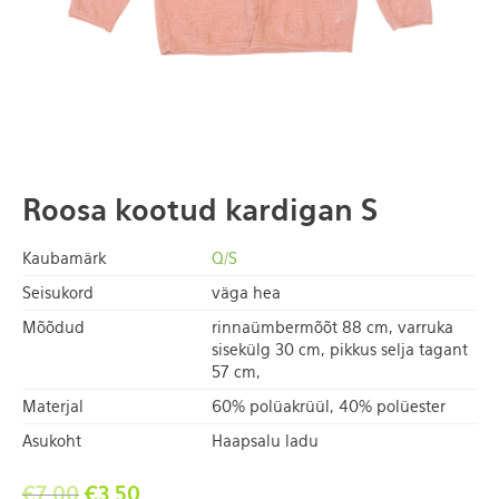
Roosa kootud kardigan S
Kaubamärk
Q/S
Seisukord
väga hea
Mõõdud
rinnaümbermõõt 88 cm, varruka
sisekülg 30 cm, pikkus selja tagant
57 cm,
Materjal
60% polüakrüül, 40% polüester
Asukoht
Haapsalu ladu
€
7.00
€
3.50