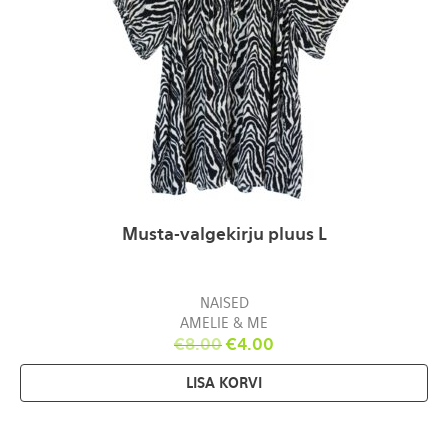
Musta-valgekirju pluus L
NAISED
AMELIE & ME
€
8.00
€
4.00
LISA KORVI