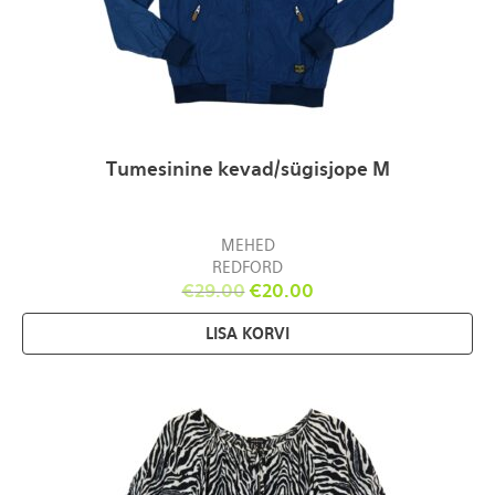
Tumesinine kevad/sügisjope M
MEHED
REDFORD
€
29.00
€
20.00
LISA KORVI