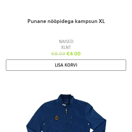
Punane nööpidega kampsun XL
NAISED
XLNT
€
8.00
€
4.00
LISA KORVI