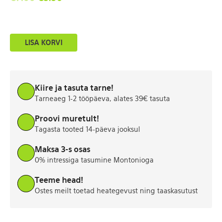
Roosa
LISA KORVI
kootud
kardigan
S
kogus
Kiire ja tasuta tarne!
Tarneaeg 1-2 tööpäeva, alates 39€ tasuta
Proovi muretult!
Tagasta tooted 14-päeva jooksul
Maksa 3-s osas
0% intressiga tasumine Montonioga
Teeme head!
Ostes meilt toetad heategevust ning taaskasutust