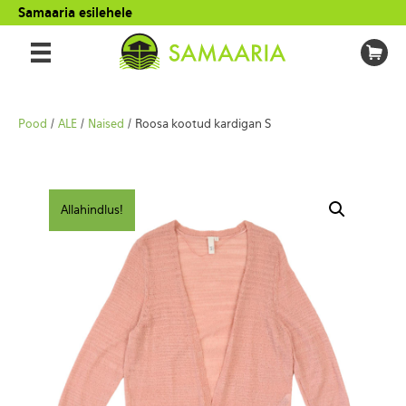
Samaaria esilehele
Pood
/
ALE
/
Naised
/ Roosa kootud kardigan S
Allahindlus!