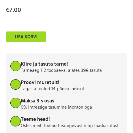
€
7.00
Taskutega
LISA KORVI
sametine
jakk
XL
kogus
Kiire ja tasuta tarne!
Tarneaeg 1-2 tööpäeva, alates 39€ tasuta
Proovi muretult!
Tagasta tooted 14-päeva jooksul
Maksa 3-s osas
0% intressiga tasumine Montonioga
Teeme head!
Ostes meilt toetad heategevust ning taaskasutust