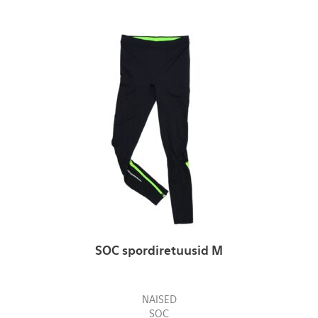
SOC spordiretuusid M
NAISED
SOC