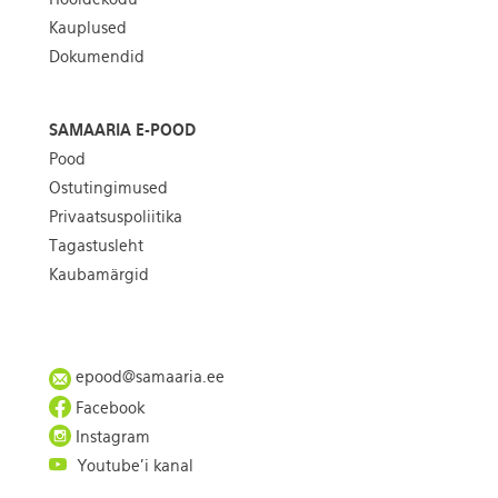
Kauplused
Dokumendid
SAMAARIA E-POOD
Pood
Ostutingimused
Privaatsuspoliitika
Tagastusleht
Kaubamärgid
epood@samaaria.ee
Facebook
Instagram
Youtube'i kanal