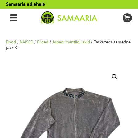
Samaaria esilehele
Pood
/
NAISED
/
Riided
/
Joped, mantlid, jakid
/ Taskutega sametine
jakk XL