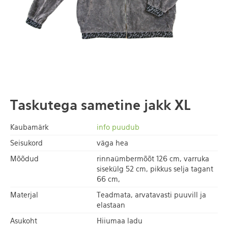
Taskutega sametine jakk XL
Kaubamärk
info puudub
Seisukord
väga hea
Mõõdud
rinnaümbermõõt 126 cm, varruka
sisekülg 52 cm, pikkus selja tagant
66 cm,
Materjal
Teadmata, arvatavasti puuvill ja
elastaan
Asukoht
Hiiumaa ladu