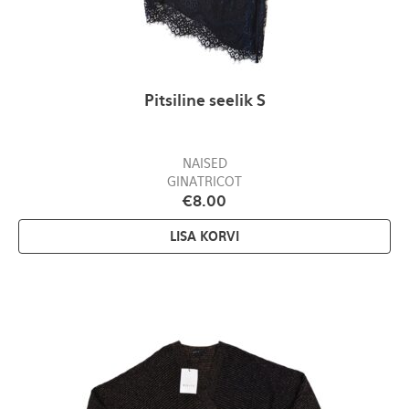
Pitsiline seelik S
NAISED
GINATRICOT
€
8.00
LISA KORVI